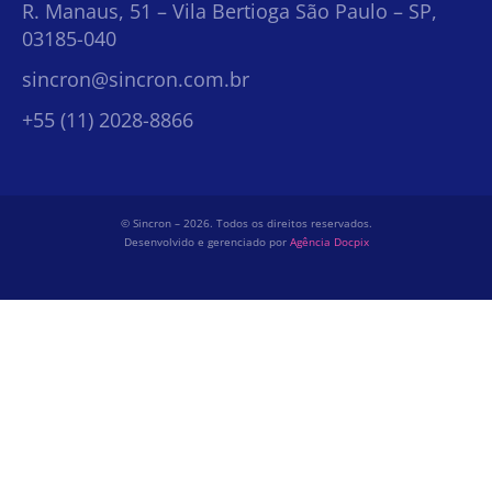
R. Manaus, 51 – Vila Bertioga São Paulo – SP,
03185-040
sincron@sincron.com.br
+55 (11) 2028-8866
© Sincron – 2026. Todos os direitos reservados.
Desenvolvido e gerenciado por
Agência Docpix